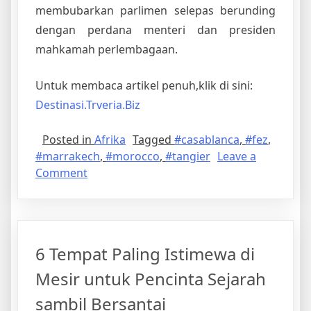
membubarkan parlimen selepas berunding
dengan perdana menteri dan presiden
mahkamah perlembagaan.
Untuk membaca artikel penuh,klik di sini:
Destinasi.Trveria.Biz
Posted in
Afrika
Tagged
#casablanca
,
#fez
,
#marrakech
,
#morocco
,
#tangier
Leave a
on
Comment
Morocco:
8
Lokasi
Paling
6 Tempat Paling Istimewa di
Menarik
yang
Mesir untuk Pencinta Sejarah
Penuh
sambil Bersantai
Keajaiban