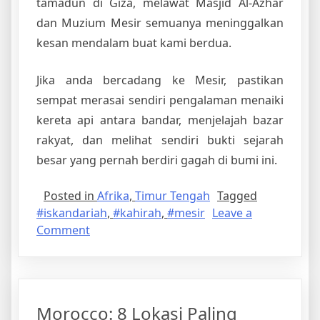
tamadun di Giza, melawat Masjid Al-Azhar
dan Muzium Mesir semuanya meninggalkan
kesan mendalam buat kami berdua.
Jika anda bercadang ke Mesir, pastikan
sempat merasai sendiri pengalaman menaiki
kereta api antara bandar, menjelajah bazar
rakyat, dan melihat sendiri bukti sejarah
besar yang pernah berdiri gagah di bumi ini.
Posted in
Afrika
,
Timur Tengah
Tagged
#iskandariah
,
#kahirah
,
#mesir
Leave a
on
Comment
Kembara
DIY
Mesir
5H4M:
Morocco: 8 Lokasi Paling
Iskandariah