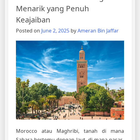
&
Menarik yang Penuh
Kaherah
Keajaiban
–
Januari
Posted on
June 2, 2025
by
Ameran Bin Jaffar
2012
Morocco atau Maghribi, tanah di mana
Sahara bertemu dengan laut, di mana pasar-